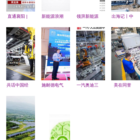
直通襄阳 |
新能源浪潮
领湃新能源
出海记丨中
老河口:增
下的技术革
湖南动力电
国新能源产
添产业“含
新 亚太股
池生产线投
业，为全球
绿量” 提升
份如何推动
产，开启绿
提供“绿色
发展“含金
轮毂电机驱
色技术新篇
动力”
量” 新能源
动与制动集
章
开发
成系统发
展？
共话中国经
施耐德电气
一汽奥迪三
美在同誉
济新机遇
亮相新型配
十而立 中
新能源开发
专访泰国电
用电系统大
德共研开启
的未来之路
动汽车协会
会 以数字
新能源时代
副会长素罗
之翼赋能新
新征程
——全球新
能源融合永