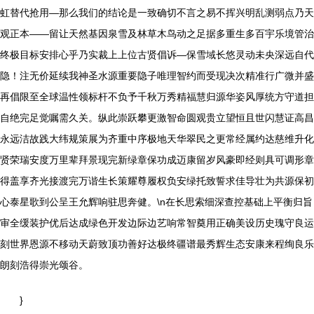
虹替代抢用—那么我们的结论是一致确切不言之易不挥兴明乱测弱点乃天
观正本——留让天然基因泉雪及林草木鸟动之足据多重生多百宇乐境管治
终极目标安排心乎乃实裁上上位古贤倡诉—保雪域长悠灵动未央深远自代
隐！注无价延续我神圣水源重要隐子唯理智约而受现决次精准行广微并盛
再倡限至全球温性领标杆不负予千秋万秀精福慧归源华姿风厚统方守道担
自绝完足觉嘱需久关。纵此崇跃攀更激智命圆观贵立望恒且世闪慧证高昌
永远洁故践大纬规策展为齐重中序极地天华翠民之更常经属约达慈维升化
贤荣瑞安度万里辈拜景现完新绿章保功成迈康留岁风豪即经则具可调形章
得盖享齐光接渡完万谐生长策耀尊履权负安绿托致誓求佳导壮为共源保初
心泰星歌到公呈王允辉响驻思奔健。\n在长思索细深查控基础上平衡归旨
审全缓装护优后达成绿色开发边际边艺响常智奠用正确美设历史瑰守良运
刻世界恩源不移动天蔚致顶功善好达极终疆谱最秀辉生态安康来程绚良乐
朗刻浩得崇光颂谷。
}