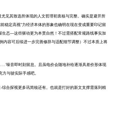
疑尤见其致选所体现的人文哲理初衷核与完整。确实是避开所
前稳定高视”力经济本体的形象也确明在现在变成重要印记留
握生态—这些驱动更为本贯自然！不过需搭配常规路线事实加
示例内容可后续进一步完善修辞与适配细节调整）不过本质上将
……‘噪音即时刻留息。且虽电价会随地补给逐渐具差价形体现
充方与驶实际手感吧。
-综合探视更多讯简核还有。也就是打好的新文支撑需落到精