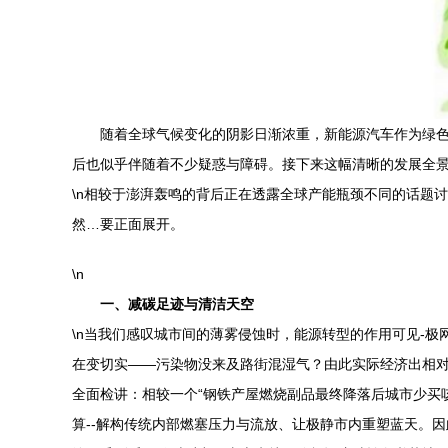
随着全球气候变化的阴影日渐浓重，新能源汽车作为绿
后也似乎伴随着不少疑惑与障碍。接下来这幅清晰的发展全
\n相较于澎湃轰鸣的背后正在透露全球产能瓶颈不同的话题
然…要正面展开。
\n
一、减碳足迹与清洁天空
\n当我们感叹城市间的薄雾侵蚀时，能源转型的作用可见-
在变切实——污染物没来及路街混湿气？由此实际经济出相对
全面检讲：相较一个“钢铁产屋燃烧副品最终降落后城市少买
算--解构传统内部燃塞压力与流放、让极静市内重塑蓝天。