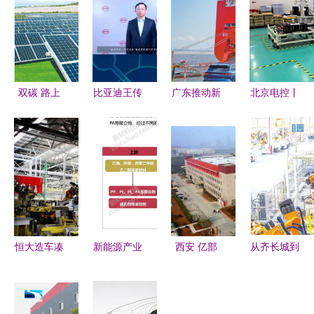
双碳 路上
比亚迪王传
广东推动新
北京电控丨
种 绿 忙丨
福 坚持发
能源汽车集
零百加速
中国电建绿
展磷酸铁锂
群发展 汽
3.5秒 爱思
色资产证券
电池,能量
车生产线链
开高性能电
化产品助力
密度不再是
起产业生态
池模组助力
新能源加快
最重要指标
圈的新能源
新能源汽车
发展
转型
高速发展
恒大造车凑
新能源产业
西安 亿部
从齐长城到
齐新能源关
链全景图
手机目标背
新能源 山
键拼图 收
30张PPT解
后的新能源
东的产业升
购NEVS锁
读新能源开
开发战略
级与文化传