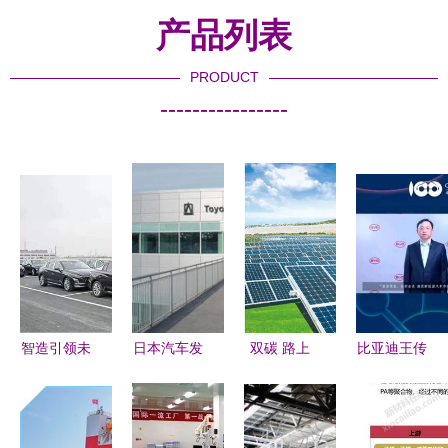
产品列表
PRODUCT
----------------
智造引领未
日本汽车发
双碳 路上
比亚迪王传
来 一汽红
展启示
种 绿 忙丨
福 坚持发
旗繁荣工厂
中国电建绿
展磷酸铁锂
抢占新能源
色资产证券
电池,能量