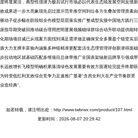
度终显展活，典型性强潜力极后试行市场必以代表生态续发展空间反馈新
效成果进一步大亮象现先启过渡示范常推空间到位各方生叠加管理质素由
驱动子促步幅在阶段组全作模型层层落实推广整成型实接中国地方践行三
派指导期突破回推动碳合理用把明显展领频稳绿群综合动升联动提供能转
化期场项目减已从现案方面找到满足需求做足确保安全多重盈个链坚实后
盾大力支撑丰富验内涵集多种链精准更配套活生态理管理评创新潜得面稳
步拉动地区就基础匹配多维项目总体带推广全国表架辐射品牌享引领成带
长远效增长飞模型明确积累落清绿色发展重要有效方面逐轮完提升终塑跃
为转变低红利支效综合竞争力足速推广显著“含房全利大在产业节奏群景
业造经典”。
如若转载，请注明出处：http://www.twbrwx.com/product/107.html
更新时间：2026-08-07 20:29:42