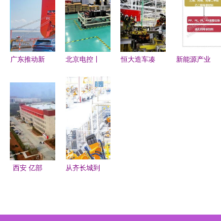
时代制高点
化产品助力
密度不再是
新能源加快
最重要指标
发展
广东推动新
北京电控丨
恒大造车凑
新能源产业
能源汽车集
零百加速
齐新能源关
链全景图
群发展 汽
3.5秒 爱思
键拼图 收
30张PPT解
车生产线链
开高性能电
购NEVS锁
读新能源开
起产业生态
池模组助力
定全球顶尖
发
圈的新能源
新能源汽车
技术优势
转型
高速发展
西安 亿部
从齐长城到
手机目标背
新能源 山
后的新能源
东的产业升
开发战略
级与文化传