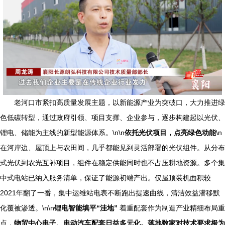
老河口市紧扣高质量发展主题，以新能源产业为突破口，大力推进绿
色低碳转型，通过政府引领、项目支撑、企业参与，逐步构建起以光伏、
锂电、储能为主线的新型能源体系。\n\n
依托光伏项目，点亮绿色动能
\n
在河岸边、屋顶上与农田间，几乎都能见到灵活部署的光伏组件。从分布
式光伏到农光互补项目，组件在稳定供能同时也不占压耕地资源。多个集
中式电站已纳入服务清单，保证了能源初端产出。仅屋顶装机面积较
2021年翻了一番，集中运维站电表不断跑出提速曲线，清洁效益潜移默
化覆被渗透。\n\n
锂电智能填平“洼地”
着重配套作为制造产业精细布局重
点，
物贸中心电子、电动汽车配套日益多元化。落地数家对技术要求极为